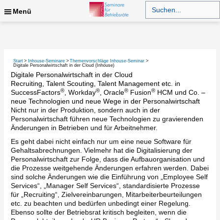
Zum
Search
for:
Menü
Inhalt
springen
Suchen
Start
Inhouse-Seminare
Themenvorschläge Inhouse-Seminar
Digitale Personalwirtschaft in der Cloud (Inhouse)
Digitale Personalwirtschaft in der Cloud
Recruiting, Talent Scouting, Talent Management etc. in
®
®
®
®
SuccessFactors
, Workday
, Oracle
Fusion
HCM und Co. –
neue Technologien und neue Wege in der Personalwirtschaft
Nicht nur in der Produktion, sondern auch in der
Personalwirtschaft führen neue Technologien zu gravierenden
Änderungen in Betrieben und für Arbeitnehmer.
Es geht dabei nicht einfach nur um eine neue Software für
Gehaltsabrechnungen. Vielmehr hat die Digitalisierung der
Personalwirtschaft zur Folge, dass die Aufbauorganisation und
die Prozesse weitgehende Änderungen erfahren werden. Dabei
sind solche Änderungen wie die Einführung von „Employee Self
Services“, „Manager Self Services“, standardisierte Prozesse
für „Recruiting“, Zielvereinbarungen, Mitarbeiterbeurteilungen
etc. zu beachten und bedürfen unbedingt einer Regelung.
Ebenso sollte der Betriebsrat kritisch begleiten, wenn die