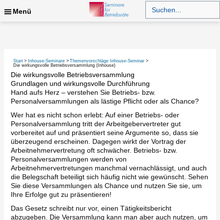
Zum
Search
for:
Menü
Inhalt
springen
Suchen
Start
Inhouse-Seminare
Themenvorschläge Inhouse-Seminar
Die wirkungsvolle Betriebsversammlung (Inhouse)
Die wirkungsvolle Betriebsversammlung
Grundlagen und wirkungsvolle Durchführung
Hand aufs Herz – verstehen Sie Betriebs- bzw.
Personalversammlungen als lästige Pflicht oder als Chance?
Wer hat es nicht schon erlebt: Auf einer Betriebs- oder
Personalversammlung tritt der Arbeitgebervertreter gut
vorbereitet auf und präsentiert seine Argumente so, dass sie
überzeugend erscheinen. Dagegen wirkt der Vortrag der
Arbeitnehmervertretung oft schwächer. Betriebs- bzw.
Personalversammlungen werden von
Arbeitnehmervertretungen manchmal vernachlässigt, und auch
die Belegschaft beteiligt sich häufig nicht wie gewünscht. Sehen
Sie diese Versammlungen als Chance und nutzen Sie sie, um
Ihre Erfolge gut zu präsentieren!
Das Gesetz schreibt nur vor, einen Tätigkeitsbericht
abzugeben. Die Versammlung kann man aber auch nutzen, um