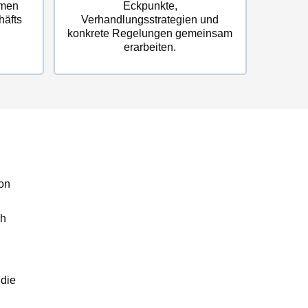
emen
Eckpunkte,
häfts
Verhandlungsstrategien und
konkrete Regelungen gemeinsam
erarbeiten.
on
ch
 die