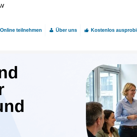
AV
Online teilnehmen
Über uns
Kostenlos ausprobi
nd
r
und