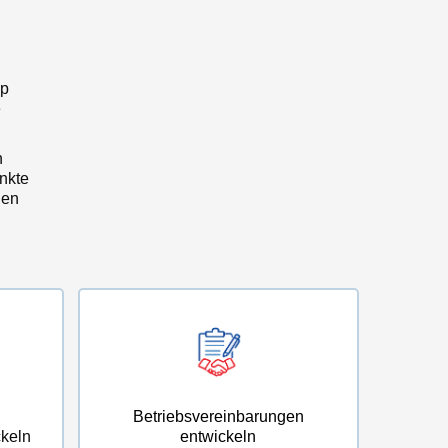
op
e
n
nkte
gen
Betriebsvereinbarungen
keln
entwickeln