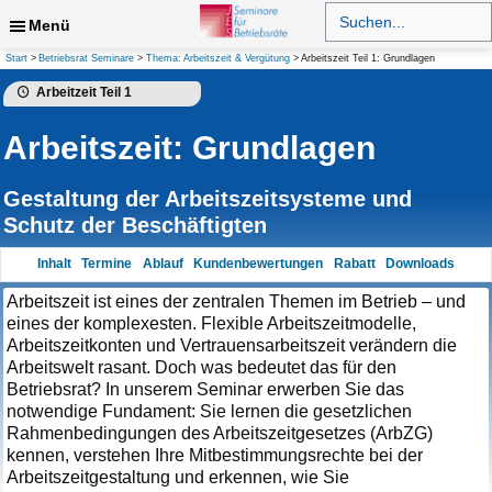
Zum
Search
for:
Menü
Inhalt
springen
Suchen
Start
Betriebsrat Seminare
Thema: Arbeitszeit & Vergütung
Arbeitszeit Teil 1: Grundlagen
Arbeitzeit Teil 1
Arbeitszeit: Grundlagen
Gestaltung der Arbeitszeitsysteme und
Schutz der Beschäftigten
Inhalt
Termine
Ablauf
Kundenbewertungen
Rabatt
Downloads
Arbeitszeit ist eines der zentralen Themen im Betrieb – und
eines der komplexesten. Flexible Arbeitszeitmodelle,
Arbeitszeitkonten und Vertrauensarbeitszeit verändern die
Arbeitswelt rasant. Doch was bedeutet das für den
Betriebsrat? In unserem Seminar erwerben Sie das
notwendige Fundament: Sie lernen die gesetzlichen
Rahmenbedingungen des Arbeitszeitgesetzes (ArbZG)
kennen, verstehen Ihre Mitbestimmungsrechte bei der
Arbeitszeitgestaltung und erkennen, wie Sie