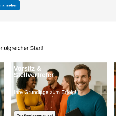
m ansehen
rfolgreicher Start!
Vorsitz &
Stellvertreter
Ihre Grundlage zum Erfolg!
Zur Seminarauswahl