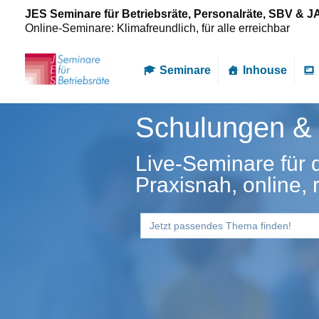
Zum
JES Seminare für Betriebsräte, Personalräte, SBV & J
Inhalt
Online-Seminare: Klimafreundlich, für alle erreichbar
springen
Seminare
Inhouse
Schulungen & 
Live-Seminare für 
Praxisnah, online, 
Search
for: