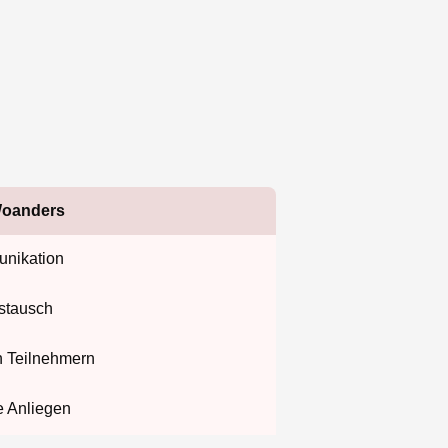
oanders
nikation
stausch
 Teilnehmern
e Anliegen