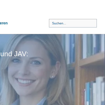
Search
eren
for:
Suchen
 und JAV: