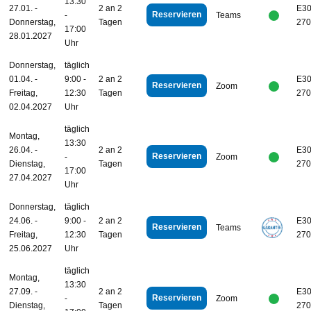
13:30
27.01. -
2 an 2
E30
Reservieren
-
Teams
Donnerstag,
Tagen
270
17:00
28.01.2027
Uhr
Donnerstag,
täglich
01.04. -
9:00 -
2 an 2
E30
Reservieren
Zoom
Freitag,
12:30
Tagen
270
02.04.2027
Uhr
täglich
Montag,
13:30
26.04. -
2 an 2
E30
Reservieren
-
Zoom
Dienstag,
Tagen
270
17:00
27.04.2027
Uhr
Donnerstag,
täglich
24.06. -
9:00 -
2 an 2
E30
Reservieren
Teams
Freitag,
12:30
Tagen
270
25.06.2027
Uhr
täglich
Montag,
13:30
27.09. -
2 an 2
E30
Reservieren
-
Zoom
Dienstag,
Tagen
270