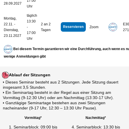
17:00
28.09.2027
Uhr
täglich
Montag,
13:30
22.11. -
2 an 2
E30
Reservieren
-
Zoom
Dienstag,
Tagen
271
17:00
23.11.2027
Uhr
Bei diesem Termin garantieren wir eine Durchführung, auch wenn es n
wenige Anmeldungen gibt
Ablauf der Sitzungen
🢒 Dieses Seminar besteht aus 2 Sitzungen. Jede Sitzung dauert
insgesamt 3,5 Stunden.
🢒 Ein Seminartag besteht in der Regel aus einer Sitzung am
Vormittag (9-12:30 Uhr) oder am Nachmittag (13:30-17 Uhr).
🢒 Ganztägige Seminartage bestehen aus zwei Sitzungen
nacheinander (9-17 Uhr, 12:30 – 13:30 Uhr Pause).
Vormittag*
Nachmittag*
1. Seminarblock: 09:00 bis
4. Seminarblock: 13:30 bis