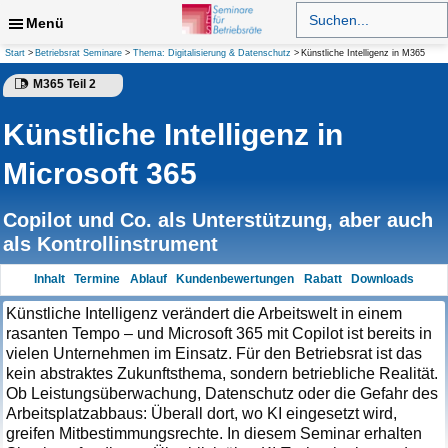
Zum
Search
for:
Menü
Inhalt
springen
Suchen
Start
Betriebsrat Seminare
Thema: Digitalisierung & Datenschutz
Künstliche Intelligenz in M365
M365 Teil 2
Künstliche Intelligenz in
Microsoft 365
Copilot und Co. als Unterstützung, aber auch
als Kontrollinstrument
Inhalt
Termine
Ablauf
Kundenbewertungen
Rabatt
Downloads
Künstliche Intelligenz verändert die Arbeitswelt in einem
rasanten Tempo – und Microsoft 365 mit Copilot ist bereits in
vielen Unternehmen im Einsatz. Für den Betriebsrat ist das
kein abstraktes Zukunftsthema, sondern betriebliche Realität.
Ob Leistungsüberwachung, Datenschutz oder die Gefahr des
Arbeitsplatzabbaus: Überall dort, wo KI eingesetzt wird,
greifen Mitbestimmungsrechte. In diesem Seminar erhalten