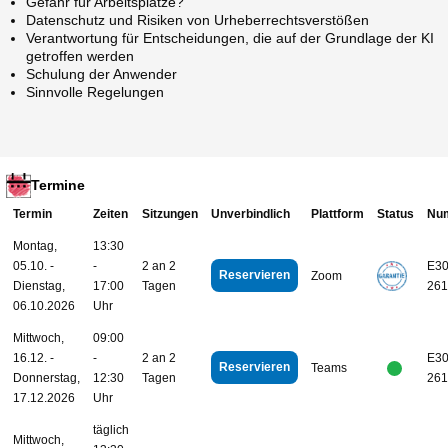
Gefahr für Arbeitsplätze?
Datenschutz und Risiken von Urheberrechtsverstößen
Verantwortung für Entscheidungen, die auf der Grundlage der KI
getroffen werden
Schulung der Anwender
Sinnvolle Regelungen
Termine
Termin
Zeiten
Sitzungen
Unverbindlich
Plattform
Status
Nu
Montag,
13:30
05.10. -
-
2 an 2
E30
Reservieren
Zoom
Dienstag,
17:00
Tagen
261
06.10.2026
Uhr
Mittwoch,
09:00
16.12. -
-
2 an 2
E30
Reservieren
Teams
Donnerstag,
12:30
Tagen
261
17.12.2026
Uhr
täglich
Mittwoch,