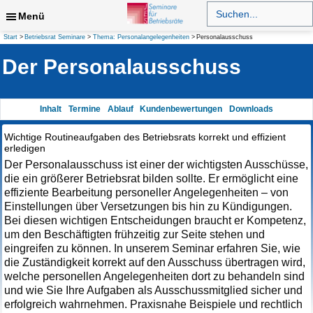
Zum
Search
for:
Menü
Inhalt
springen
Suchen
Start
Betriebsrat Seminare
Thema: Personalangelegenheiten
Personalausschuss
Der Personalausschuss
Inhalt
Termine
Ablauf
Kundenbewertungen
Downloads
Wichtige Routineaufgaben des Betriebsrats korrekt und effizient
erledigen
Der Personalausschuss ist einer der wichtigsten Ausschüsse,
die ein größerer Betriebsrat bilden sollte. Er ermöglicht eine
effiziente Bearbeitung personeller Angelegenheiten – von
Einstellungen über Versetzungen bis hin zu Kündigungen.
Bei diesen wichtigen Entscheidungen braucht er Kompetenz,
um den Beschäftigten frühzeitig zur Seite stehen und
eingreifen zu können. In unserem Seminar erfahren Sie, wie
die Zuständigkeit korrekt auf den Ausschuss übertragen wird,
welche personellen Angelegenheiten dort zu behandeln sind
und wie Sie Ihre Aufgaben als Ausschussmitglied sicher und
erfolgreich wahrnehmen. Praxisnahe Beispiele und rechtlich