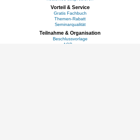
Vorteil & Service
Gratis Fachbuch
Themen-Rabatt
Seminarqualität
Teilnahme & Organisation
Beschlussvorlage
AGBen
Anspruch auf Weiterbildung
Begleitmaterial
Seminarablauf
Platz reservieren
Unternehmen & Rechtliches
Wir sind JES
Verantwortung & Klimaschutz
Kontakt
Datenschutz
|
Impressum
|
Sitemap