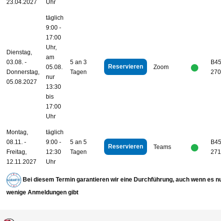
23.04.2027
Uhr
täglich
9:00 -
17:00
Uhr,
Dienstag,
am
03.08. -
5 an 3
B45
Reservieren
05.08.
Zoom
Donnerstag,
Tagen
270
nur
05.08.2027
13:30
bis
17:00
Uhr
Montag,
täglich
08.11. -
9:00 -
5 an 5
B45
Reservieren
Teams
Freitag,
12:30
Tagen
271
12.11.2027
Uhr
Bei diesem Termin garantieren wir eine Durchführung, auch wenn es n
wenige Anmeldungen gibt